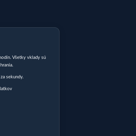
odín. Všetky vklady sú
hrania.
 za sekundy.
latkov