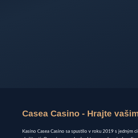
Casea Casino - Hrajte vaš
Kasíno Casea Casino sa spustilo v roku 2019 s jedným c