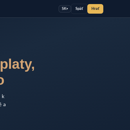
SK
Späť
Hrať
▾
platy,
o
 k
é a