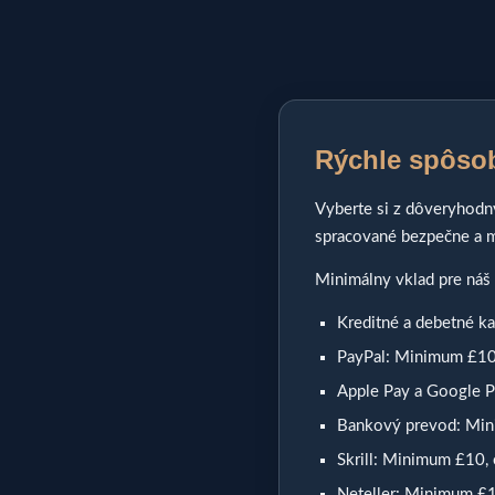
Rýchle spôsob
Vyberte si z dôveryhodn
spracované bezpečne a m
Minimálny vklad pre náš 
Kreditné a debetné ka
PayPal: Minimum £10,
Apple Pay a Google P
Bankový prevod: Mini
Skrill: Minimum £10,
Neteller: Minimum £1