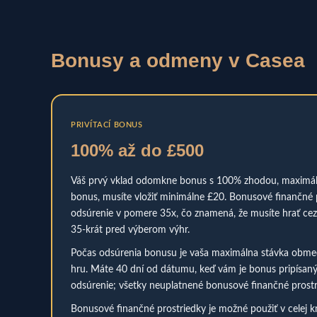
Bonusy a odmeny v Casea
PRIVÍTACÍ BONUS
100% až do £500
Váš prvý vklad odomkne bonus s 100% zhodou, maximáln
bonus, musíte vložiť minimálne £20. Bonusové finančné 
odsúrenie v pomere 35x, čo znamená, že musíte hrať ce
35-krát pred výberom výhr.
Počas odsúrenia bonusu je vaša maximálna stávka obme
hru. Máte 40 dní od dátumu, keď vám je bonus pripísan
odsúrenie; všetky neuplatnené bonusové finančné prostri
Bonusové finančné prostriedky je možné použiť v celej k