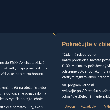
Pokračujte v zbi
Týždenný reload bonus
Každý pondelok si môžete požia
e do £500. Ak chcete získať
£100. Minimálny požadovaný vk
prostriedky majú požiadavku na
odsúrenie 30x, s rovnakým prav
z váš vklad plus suma bonusu
všetkým registrovaným hráčom,
VIP program vernosti
dzená na £5 na otočenie alebo
Vyliezajte po VIP rebríku s kaž
ý, na dokončenie požiadavky na
odmeňuje dôsledné hranie exkl
edky vypršia po tejto lehote.
Úroveň
Požiadavky
Výh
nižnici automatov. Hry, ako sú