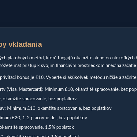
y vkladania
ých platobných metód, ktoré fungujú okamžite alebo do niekoľkých h
ôžete mať prístup k svojim finančným prostriedkom hneď na začatie 
privítací bonus je £10. Vyberte si akúkoľvek metódu nižšie a začnite
rty (Visa, Mastercard): Minimum £10, okamžité spracovanie, bez pop
 okamžité spracovanie, bez poplatkov
ay: Minimum £10, okamžité spracovanie, bez poplatkov
mum £20, 1-2 pracovné dni, bez poplatkov
 okamžité spracovanie, 1,5% poplatok
0, okamžité spracovanie, 1,5% poplatok