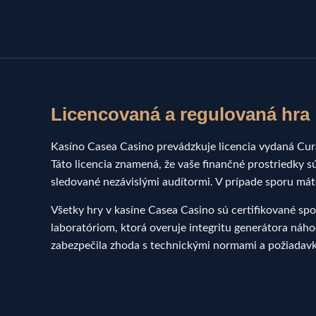
Licencovaná a regulovaná hra
Kasíno Casea Casino prevádzkuje licencia vydaná Cura
Táto licencia znamená, že vaše finančné prostriedky 
sledované nezávislými audítormi. V prípade sporu m
Všetky hry v kasíne Casea Casino sú certifikované sp
laboratóriom, ktorá overuje integritu generátora náhod
zabezpečila zhoda s technickými normami a požiadavk