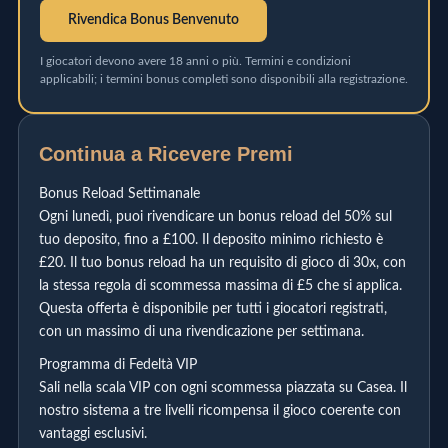
Rivendica Bonus Benvenuto
I giocatori devono avere 18 anni o più. Termini e condizioni
applicabili; i termini bonus completi sono disponibili alla registrazione.
Continua a Ricevere Premi
Bonus Reload Settimanale
Ogni lunedì, puoi rivendicare un bonus reload del 50% sul
tuo deposito, fino a £100. Il deposito minimo richiesto è
£20. Il tuo bonus reload ha un requisito di gioco di 30x, con
la stessa regola di scommessa massima di £5 che si applica.
Questa offerta è disponibile per tutti i giocatori registrati,
con un massimo di una rivendicazione per settimana.
Programma di Fedeltà VIP
Sali nella scala VIP con ogni scommessa piazzata su Casea. Il
nostro sistema a tre livelli ricompensa il gioco coerente con
vantaggi esclusivi.