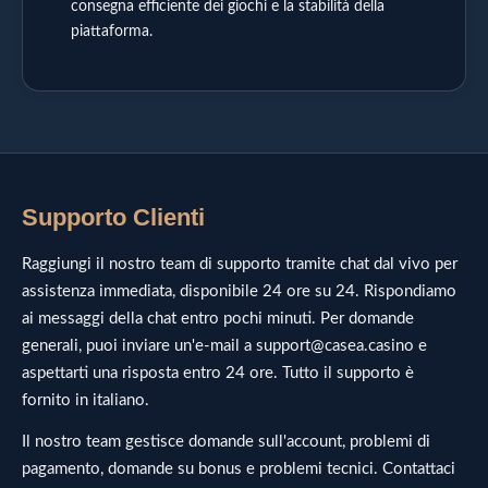
consegna efficiente dei giochi e la stabilità della
piattaforma.
Supporto Clienti
Raggiungi il nostro team di supporto tramite chat dal vivo per
assistenza immediata, disponibile 24 ore su 24. Rispondiamo
ai messaggi della chat entro pochi minuti. Per domande
generali, puoi inviare un'e-mail a
support@casea.casino
e
aspettarti una risposta entro 24 ore. Tutto il supporto è
fornito in italiano.
Il nostro team gestisce domande sull'account, problemi di
pagamento, domande su bonus e problemi tecnici. Contattaci