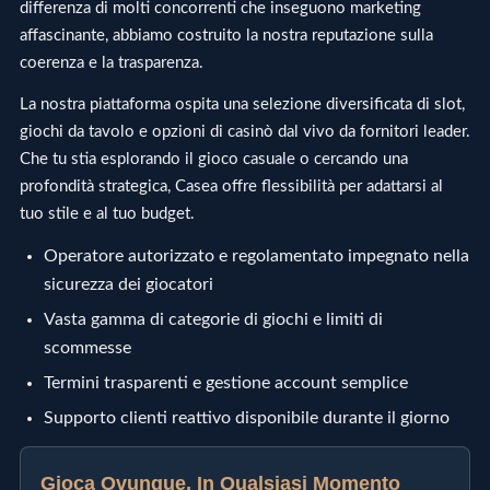
differenza di molti concorrenti che inseguono marketing
affascinante, abbiamo costruito la nostra reputazione sulla
coerenza e la trasparenza.
La nostra piattaforma ospita una selezione diversificata di slot,
giochi da tavolo e opzioni di casinò dal vivo da fornitori leader.
Che tu stia esplorando il gioco casuale o cercando una
profondità strategica, Casea offre flessibilità per adattarsi al
tuo stile e al tuo budget.
Operatore autorizzato e regolamentato impegnato nella
sicurezza dei giocatori
Vasta gamma di categorie di giochi e limiti di
scommesse
Termini trasparenti e gestione account semplice
Supporto clienti reattivo disponibile durante il giorno
Gioca Ovunque, In Qualsiasi Momento