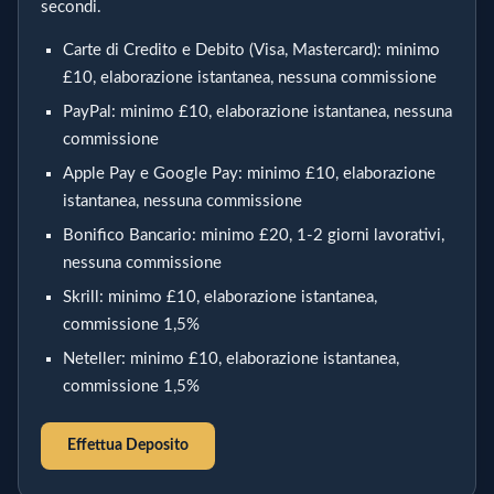
secondi.
Carte di Credito e Debito (Visa, Mastercard): minimo
£10, elaborazione istantanea, nessuna commissione
PayPal: minimo £10, elaborazione istantanea, nessuna
commissione
Apple Pay e Google Pay: minimo £10, elaborazione
istantanea, nessuna commissione
Bonifico Bancario: minimo £20, 1-2 giorni lavorativi,
nessuna commissione
Skrill: minimo £10, elaborazione istantanea,
commissione 1,5%
Neteller: minimo £10, elaborazione istantanea,
commissione 1,5%
Effettua Deposito