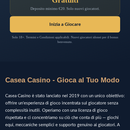
Gratuiti
Deposito minimo €20. Solo nuovi giocatori.
Inizia a Giocare
Solo 18+. Termini e Condizioni applicabili. Nuovi giocatori idonei per il bonus
benvenuto.
Casea Casino - Gioca al Tuo Modo
Casea Casino è stato lanciato nel 2019 con un unico obiettivo:
offrire un'esperienza di gioco incentrata sul giocatore senza
complessità inutili. Operiamo con una licenza di gioco
rispettata e ci concentriamo su ciò che conta di più — giochi
equi, meccaniche semplici e supporto genuino ai giocatori. A