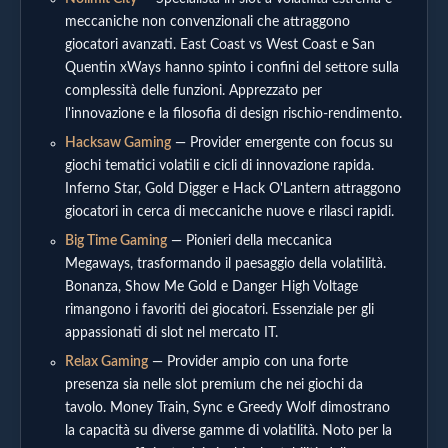
meccaniche non convenzionali che attraggono
giocatori avanzati. East Coast vs West Coast e San
Quentin xWays hanno spinto i confini del settore sulla
complessità delle funzioni. Apprezzato per
l'innovazione e la filosofia di design rischio-rendimento.
Hacksaw Gaming
— Provider emergente con focus su
giochi tematici volatili e cicli di innovazione rapida.
Inferno Star, Gold Digger e Hack O'Lantern attraggono
giocatori in cerca di meccaniche nuove e rilasci rapidi.
Big Time Gaming
— Pionieri della meccanica
Megaways, trasformando il paesaggio della volatilità.
Bonanza, Show Me Gold e Danger High Voltage
rimangono i favoriti dei giocatori. Essenziale per gli
appassionati di slot nel mercato IT.
Relax Gaming
— Provider ampio con una forte
presenza sia nelle slot premium che nei giochi da
tavolo. Money Train, Sync e Greedy Wolf dimostrano
la capacità su diverse gamme di volatilità. Noto per la