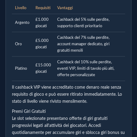
Livello
Requisiti
Vantaggi
£1.000
Cashback del 5% sulle perdite,
Argento
giocati
supporto clienti prioritario
Cashback del 7% sulle perdite,
£5.000
Oro
account manager dedicato, giri
giocati
gratuiti mensili
Cashback del 10% sulle perdite,
£15.000
Platino
eventi VIP, limiti di tavolo più alti,
giocati
offerte personalizzate
Il cashback VIP viene accreditato come denaro reale senza
requisito di gioco e può essere ritirato immediatamente. Lo
stato di livello viene rivisto mensilmente.
Premi Giri Gratuiti
Le slot selezionate presentano offerte di giri gratuiti
progressivi legati all'attività dei giocatori. Accedi
quotidianamente per accumulare giri e sblocca giri bonus su