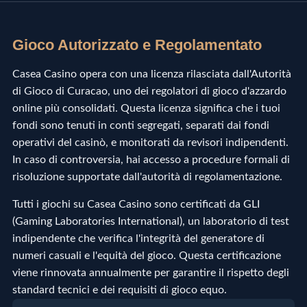
Gioco Autorizzato e Regolamentato
Casea Casino opera con una licenza rilasciata dall'Autorità
di Gioco di Curacao, uno dei regolatori di gioco d'azzardo
online più consolidati. Questa licenza significa che i tuoi
fondi sono tenuti in conti segregati, separati dai fondi
operativi del casinò, e monitorati da revisori indipendenti.
In caso di controversia, hai accesso a procedure formali di
risoluzione supportate dall'autorità di regolamentazione.
Tutti i giochi su Casea Casino sono certificati da GLI
(Gaming Laboratories International), un laboratorio di test
indipendente che verifica l'integrità del generatore di
numeri casuali e l'equità del gioco. Questa certificazione
viene rinnovata annualmente per garantire il rispetto degli
standard tecnici e dei requisiti di gioco equo.