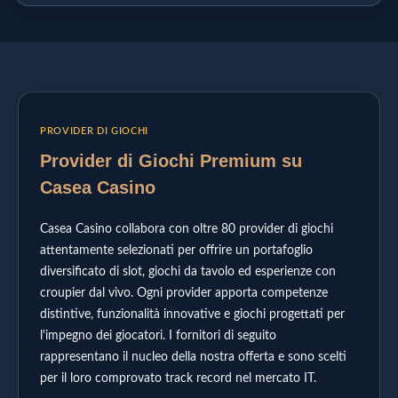
PROVIDER DI GIOCHI
Provider di Giochi Premium su
Casea Casino
Casea Casino collabora con oltre 80 provider di giochi
attentamente selezionati per offrire un portafoglio
diversificato di slot, giochi da tavolo ed esperienze con
croupier dal vivo. Ogni provider apporta competenze
distintive, funzionalità innovative e giochi progettati per
l'impegno dei giocatori. I fornitori di seguito
rappresentano il nucleo della nostra offerta e sono scelti
per il loro comprovato track record nel mercato IT.