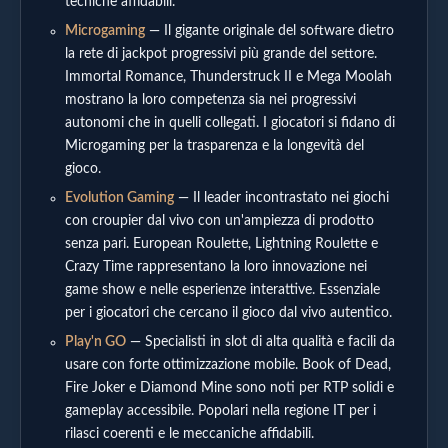
tecniche affidabili.
Microgaming
— Il gigante originale del software dietro
la rete di jackpot progressivi più grande del settore.
Immortal Romance, Thunderstruck II e Mega Moolah
mostrano la loro competenza sia nei progressivi
autonomi che in quelli collegati. I giocatori si fidano di
Microgaming per la trasparenza e la longevità del
gioco.
Evolution Gaming
— Il leader incontrastato nei giochi
con croupier dal vivo con un'ampiezza di prodotto
senza pari. European Roulette, Lightning Roulette e
Crazy Time rappresentano la loro innovazione nei
game show e nelle esperienze interattive. Essenziale
per i giocatori che cercano il gioco dal vivo autentico.
Play'n GO
— Specialisti in slot di alta qualità e facili da
usare con forte ottimizzazione mobile. Book of Dead,
Fire Joker e Diamond Mine sono noti per RTP solidi e
gameplay accessibile. Popolari nella regione IT per i
rilasci coerenti e le meccaniche affidabili.