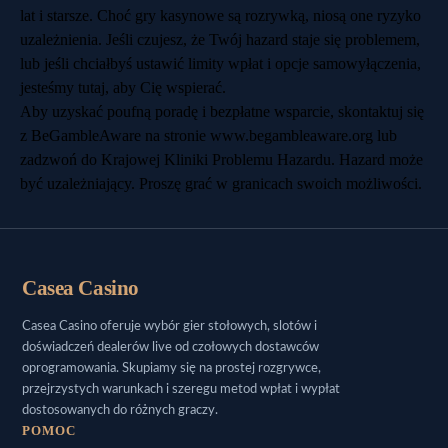
lat i starsze. Choć gry kasynowe są rozrywką, niosą one ryzyko
uzależnienia. Jeśli czujesz, że Twój hazard staje się problemem,
lub jeśli chciałbyś ustawić limity wpłat i opcje samowyłączenia,
jesteśmy tutaj, aby Cię wspierać.
Aby uzyskać poufną poradę i bezpłatne wsparcie, skontaktuj się
z BeGambleAware na stronie www.begambleaware.org lub
zadzwoń do Krajowej Kliniki Problemu Hazardu. Hazard może
być uzależniający. Proszę grać w granicach swoich możliwości.
Casea Casino
Casea Casino oferuje wybór gier stołowych, slotów i
doświadczeń dealerów live od czołowych dostawców
oprogramowania. Skupiamy się na prostej rozgrywce,
przejrzystych warunkach i szeregu metod wpłat i wypłat
dostosowanych do różnych graczy.
POMOC