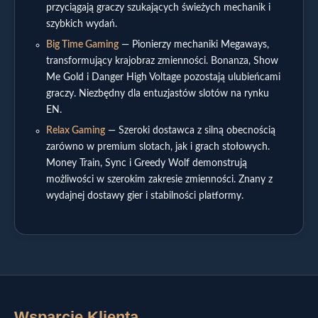
przyciągają graczy szukających świeżych mechanik i
szybkich wydań.
Big Time Gaming
— Pionierzy mechaniki Megaways,
transformujący krajobraz zmienności. Bonanza, Show
Me Gold i Danger High Voltage pozostają ulubieńcami
graczy. Niezbędny dla entuzjastów slotów na rynku
EN.
Relax Gaming
— Szeroki dostawca z silną obecnością
zarówno w premium slotach, jak i grach stołowych.
Money Train, Sync i Greedy Wolf demonstrują
możliwości w szerokim zakresie zmienności. Znany z
wydajnej dostawy gier i stabilności platformy.
Wsparcie Klienta