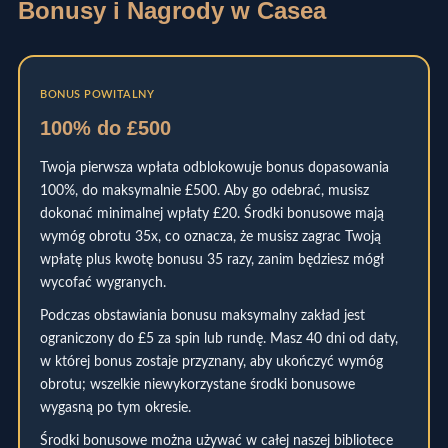
Bonusy i Nagrody w Casea
BONUS POWITALNY
100% do £500
Twoja pierwsza wpłata odblokowuje bonus dopasowania
100%, do maksymalnie £500. Aby go odebrać, musisz
dokonać minimalnej wpłaty £20. Środki bonusowe mają
wymóg obrotu 35x, co oznacza, że musisz zagrac Twoją
wpłatę plus kwotę bonusu 35 razy, zanim będziesz mógł
wycofać wygranych.
Podczas obstawiania bonusu maksymalny zakład jest
ograniczony do £5 za spin lub rundę. Masz 40 dni od daty,
w której bonus zostaje przyznany, aby ukończyć wymóg
obrotu; wszelkie niewykorzystane środki bonusowe
wygasną po tym okresie.
Środki bonusowe można używać w całej naszej bibliotece