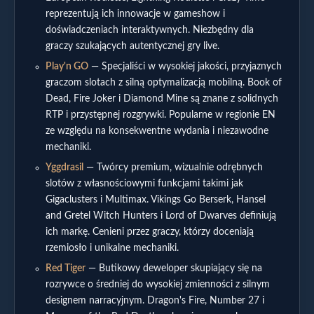
reprezentują ich innowacje w gameshow i
doświadczeniach interaktywnych. Niezbędny dla
graczy szukających autentycznej gry live.
Play'n GO
— Specjaliści w wysokiej jakości, przyjaznych
graczom slotach z silną optymalizacją mobilną. Book of
Dead, Fire Joker i Diamond Mine są znane z solidnych
RTP i przystępnej rozgrywki. Popularne w regionie EN
ze względu na konsekwentne wydania i niezawodne
mechaniki.
Yggdrasil
— Twórcy premium, wizualnie odrębnych
slotów z własnościowymi funkcjami takimi jak
Gigaclusters i Multimax. Vikings Go Berserk, Hansel
and Gretel Witch Hunters i Lord of Dwarves definiują
ich markę. Cenieni przez graczy, którzy doceniają
rzemiosło i unikalne mechaniki.
Red Tiger
— Butikowy deweloper skupiający się na
rozrywce o średniej do wysokiej zmienności z silnym
designem narracyjnym. Dragon's Fire, Number 27 i