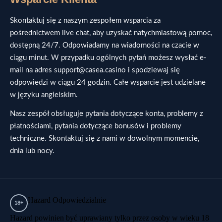
Skontaktuj się z naszym zespołem wsparcia za
pośrednictwem live chat, aby uzyskać natychmiastową pomoc,
dostępną 24/7. Odpowiadamy na wiadomości na czacie w
ciągu minut. W przypadku ogólnych pytań możesz wysłać e-
mail na adres
support@casea.casino
i spodziewaj się
odpowiedzi w ciągu 24 godzin. Całe wsparcie jest udzielane
w języku angielskim.
Nasz zespół obsługuje pytania dotyczące konta, problemy z
płatnościami, pytania dotyczące bonusów i problemy
techniczne. Skontaktuj się z nami w dowolnym momencie,
dnia lub nocy.
Hazard Odpowiedzialnie
18+
Hazard powinien być uprawiany tylko przez osoby w wieku 18