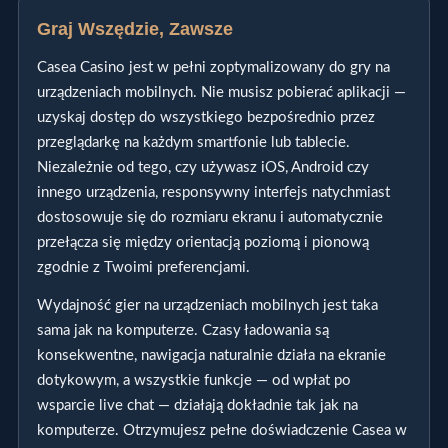
Graj Wszędzie, Zawsze
Casea Casino jest w pełni zoptymalizowany do gry na
urządzeniach mobilnych. Nie musisz pobierać aplikacji —
uzyskaj dostęp do wszystkiego bezpośrednio przez
przeglądarkę na każdym smartfonie lub tablecie.
Niezależnie od tego, czy używasz iOS, Android czy
innego urządzenia, responsywny interfejs natychmiast
dostosowuje się do rozmiaru ekranu i automatycznie
przełącza się między orientacją poziomą i pionową
zgodnie z Twoimi preferencjami.
Wydajność gier na urządzeniach mobilnych jest taka
sama jak na komputerze. Czasy ładowania są
konsekwentne, nawigacja naturalnie działa na ekranie
dotykowym, a wszystkie funkcje — od wpłat po
wsparcie live chat — działają dokładnie tak jak na
komputerze. Otrzymujesz pełne doświadczenie Casea w