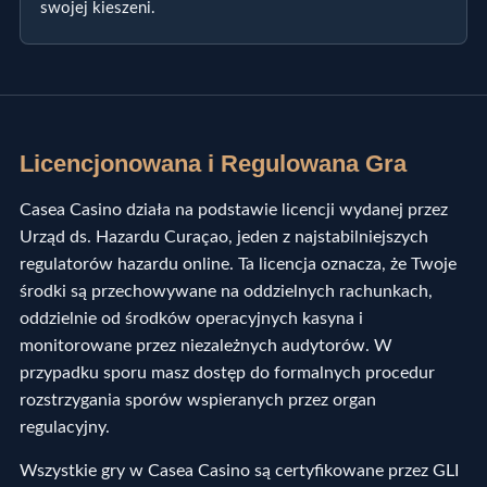
swojej kieszeni.
Licencjonowana i Regulowana Gra
Casea Casino działa na podstawie licencji wydanej przez
Urząd ds. Hazardu Curaçao, jeden z najstabilniejszych
regulatorów hazardu online. Ta licencja oznacza, że Twoje
środki są przechowywane na oddzielnych rachunkach,
oddzielnie od środków operacyjnych kasyna i
monitorowane przez niezależnych audytorów. W
przypadku sporu masz dostęp do formalnych procedur
rozstrzygania sporów wspieranych przez organ
regulacyjny.
Wszystkie gry w Casea Casino są certyfikowane przez GLI