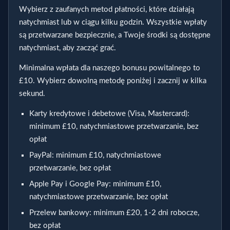
Wybierz z zaufanych metod płatności, które działają
natychmiast lub w ciągu kilku godzin. Wszystkie wpłaty
są przetwarzane bezpiecznie, a Twoje środki są dostępne
natychmiast, aby zacząć grać.
Minimalna wpłata dla naszego bonusu powitalnego to
£10. Wybierz dowolną metodę poniżej i zacznij w kilka
sekund.
Karty kredytowe i debetowe (Visa, Mastercard):
minimum £10, natychmiastowe przetwarzanie, bez
opłat
PayPal: minimum £10, natychmiastowe
przetwarzanie, bez opłat
Apple Pay i Google Pay: minimum £10,
natychmiastowe przetwarzanie, bez opłat
Przelew bankowy: minimum £20, 1-2 dni robocze,
bez opłat